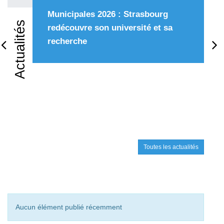
Municipales 2026 : Strasbourg
Actualités
redécouvre son université et sa
recherche
Précédent
Su
Toutes les actualités
Aucun élément publié récemment