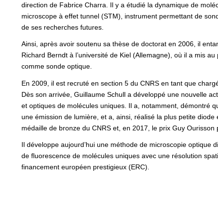
direction de Fabrice Charra. Il y a étudié la dynamique de molé
microscope à effet tunnel (STM), instrument permettant de sond
de ses recherches futures.
Ainsi, après avoir soutenu sa thèse de doctorat en 2006, il ent
Richard Berndt à l’université de Kiel (Allemagne), où il a mis au
comme sonde optique.
En 2009, il est recruté en section 5 du CNRS en tant que chargé
Dès son arrivée, Guillaume Schull a développé une nouvelle acti
et optiques de molécules uniques. Il a, notamment, démontré q
une émission de lumière, et a, ainsi, réalisé la plus petite diod
médaille de bronze du CNRS et, en 2017, le prix Guy Ourisson 
Il développe aujourd’hui une méthode de microscopie optique di
de fluorescence de molécules uniques avec une résolution spatia
financement européen prestigieux (ERC).