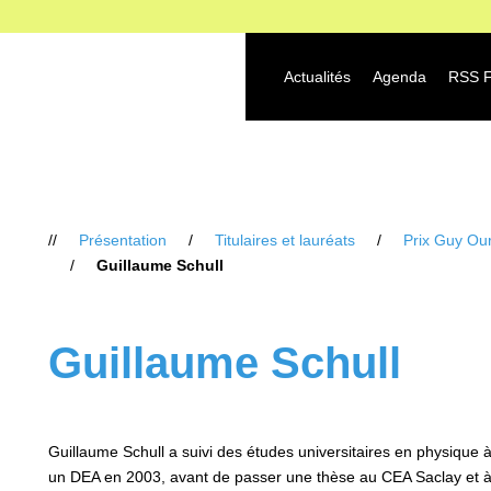
Actualités
Agenda
RSS 
Vous
Présentation
Titulaires et lauréats
Prix Guy Our
êtes
Guillaume Schull
ici
:
Guillaume Schull
Guillaume Schull a suivi des études universitaires en physique à 
un DEA en 2003, avant de passer une thèse au CEA Saclay et à