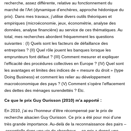
recherche, assez différente, relative au fonctionnement du
marché de l’Art (dynamique d’enchères, approche hédonique du
prix). Dans mes travaux, j’utilise divers outils théoriques et
empiriques (microéconomie, jeux, économétrie, analyse des
données, analyse financière) au service de ces thématiques. Au
total, mes recherches abordent fréquemment les questions
suivantes : (I) Quels sont les facteurs de défaillance des
entreprises ? (II) Quel rôle jouent les banques lorsque les
emprunteurs font défaut ? (III) Comment mesurer et expliquer
l’efficacité des procédures collectives en Europe ? (IV) Quel sont
les avantages et limites des indices de « mesure du droit » (type
Doing Business) et comment les relier au développement
macroéconomique des pays ? (V) Comment s’opère l’effacement
des dettes des ménages surendettés ? Etc.
Ce que le prix Guy Ourisson (2010) m’a apporté :
En 2010, j’ai eu l’honneur d’être récompensé par le prix de
recherche alsacien Guy Ourisson. Ce prix a été pour moi d’une
très grande importance. Au-delà de la reconnaissance des pairs –
essentielle dans une vie de chercheur –, ce prix a donné une