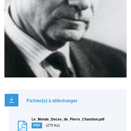
Fichier(s) à télécharger
Le_Monde_Deces_de_Pierre_Chambon.pdf
PDF
(275 Ko)